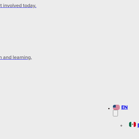
t involved today.
n and learning,
EN