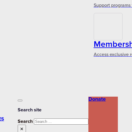
Support programs 
Membershi
Access exclusive r
Donate
Search site
ES
Search
×