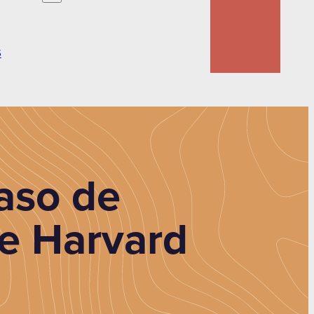
S
aso de
de Harvard