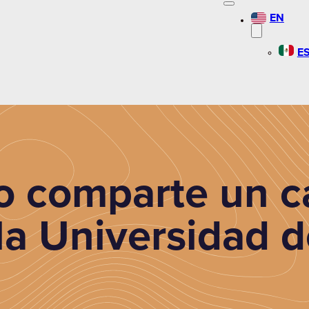
EN
E
o comparte un c
la Universidad 