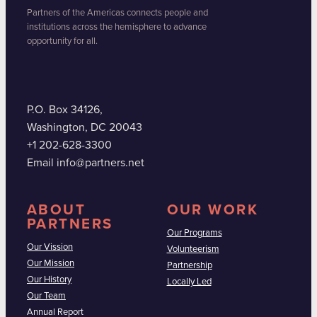
Partners of the Americas connects people and
institutions across the hemisphere to advance
opportunity for all.
P.O. Box 34126,
Washington, DC 20043
+1 202-628-3300
Email info@partners.net
ABOUT
OUR WORK
PARTNERS
Our Programs
Our Vission
Volunteerism
Our Mission
Partnership
Our History
Locally Led
Our Team
Annual Report