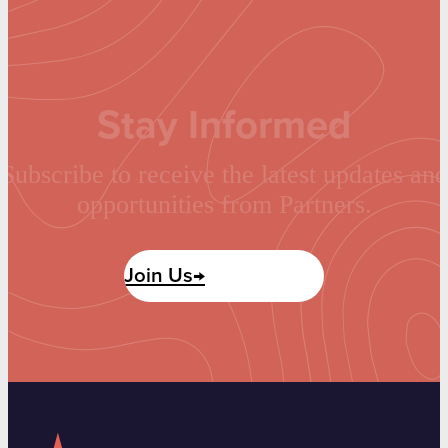
Stay Informed
Subscribe to receive the latest updates and
opportunities from Partners.
Join Us→