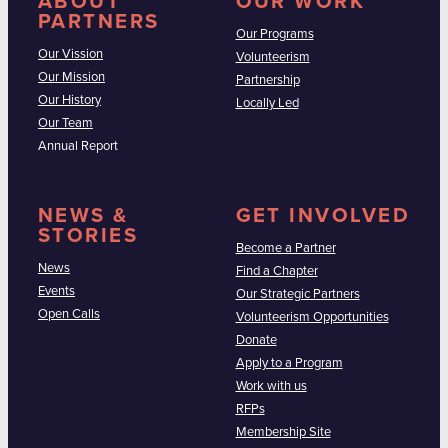
ABOUT
OUR WORK
PARTNERS
Our Programs
Our Vission
Volunteerism
Our Mission
Partnership
Our History
Locally Led
Our Team
Annual Report
NEWS &
GET INVOLVED
STORIES
Become a Partner
News
Find a Chapter
Events
Our Strategic Partners
Open Calls
Volunteerism Opportunities
Donate
Apply to a Program
Work with us
RFPs
Membership Site