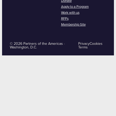
Donate
Apply to a Program
Work with us
RFPs
Membership Site
© 2026 Partners of the Americas ·
Privacy
Cookies
Washington, D.C.
Terms