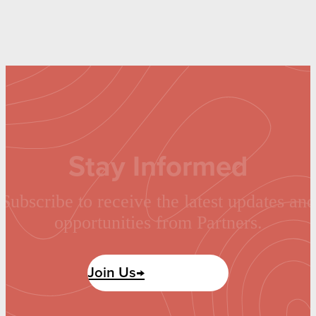
Stay Informed
Subscribe to receive the latest updates and
opportunities from Partners.
Join Us→