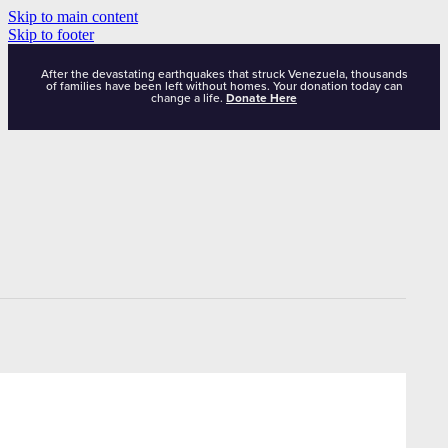
Skip to main content
Skip to footer
After the devastating earthquakes that struck Venezuela, thousands
of families have been left without homes. Your donation today can
change a life.
Donate Here