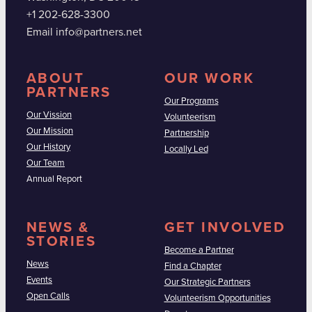
+1 202-628-3300
Email info@partners.net
ABOUT
OUR WORK
PARTNERS
Our Programs
Our Vission
Volunteerism
Our Mission
Partnership
Our History
Locally Led
Our Team
Annual Report
NEWS &
GET INVOLVED
STORIES
Become a Partner
News
Find a Chapter
Events
Our Strategic Partners
Open Calls
Volunteerism Opportunities