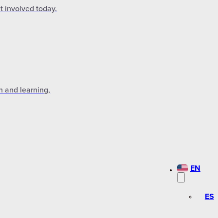
t involved today.
n and learning,
EN
ES