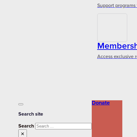
Support programs 
Membershi
Access exclusive r
Donate
Search site
Search
×