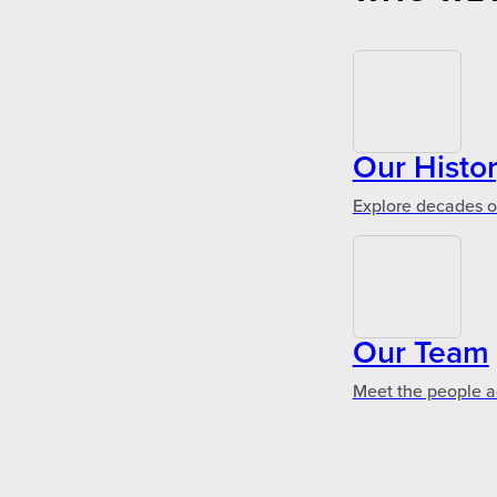
Our Histo
Explore decades of
Our Team
Meet the people a