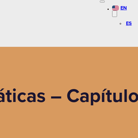
EN
ES
ticas – Capítul