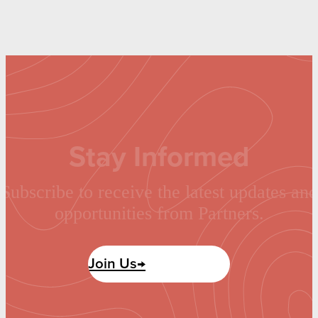
Stay Informed
Subscribe to receive the latest updates and
opportunities from Partners.
Join Us→