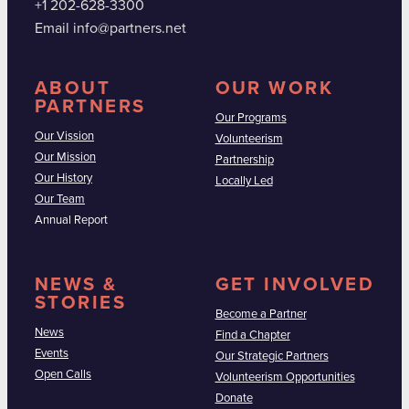
+1 202-628-3300
Email info@partners.net
ABOUT
OUR WORK
PARTNERS
Our Programs
Our Vission
Volunteerism
Our Mission
Partnership
Our History
Locally Led
Our Team
Annual Report
NEWS &
GET INVOLVED
STORIES
Become a Partner
News
Find a Chapter
Events
Our Strategic Partners
Open Calls
Volunteerism Opportunities
Donate