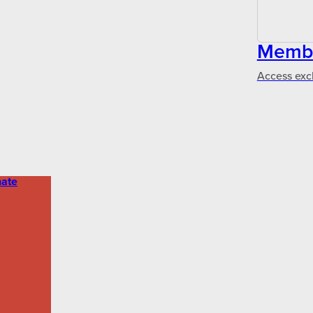
Membe
Access excl
ate