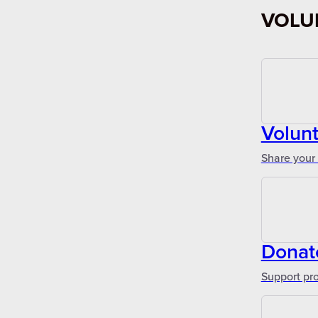
VOLU
Volun
Share your 
Donat
Support pr