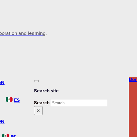
aboration and learning,
Don
EN
Search site
ES
Search
×
EN
ES