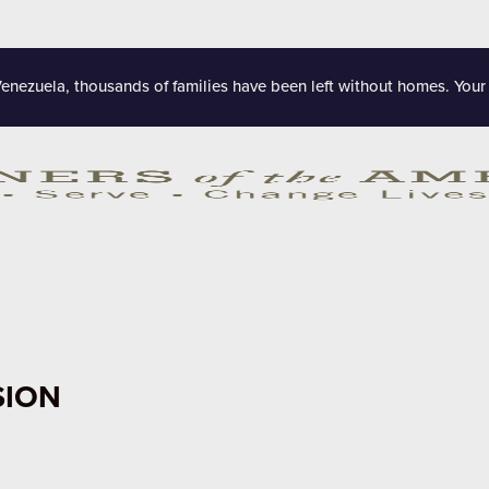
Venezuela, thousands of families have been left without homes. Your
SION