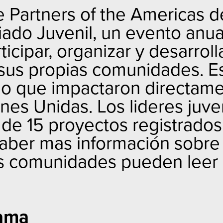
 Partners of the Americas d
riado Juvenil, un evento anu
icipar, organizar y desarroll
 sus propias comunidades. Es
io que impactaron directamen
nes Unidas. Los lideres juve
 de 15 proyectos registrados
saber mas información sobre
us comunidades pueden leer 
ama